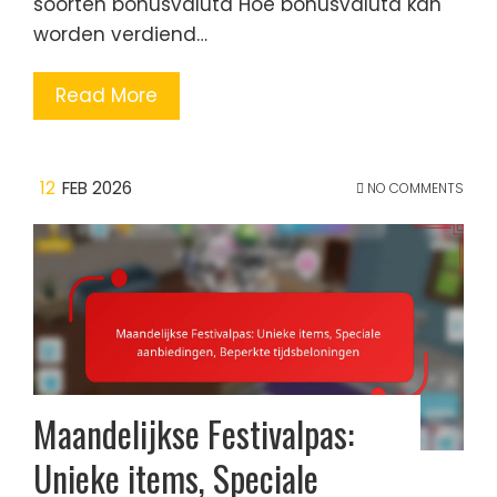
soorten bonusvaluta Hoe bonusvaluta kan
worden verdiend…
Read More
12
FEB 2026
NO COMMENTS
Maandelijkse Festivalpas:
Unieke items, Speciale