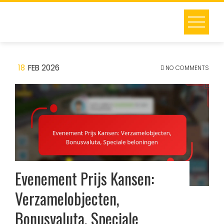
Skip
to
content
18
FEB 2026
NO COMMENTS
Evenement Prijs Kansen:
Verzamelobjecten,
Bonusvaluta, Speciale