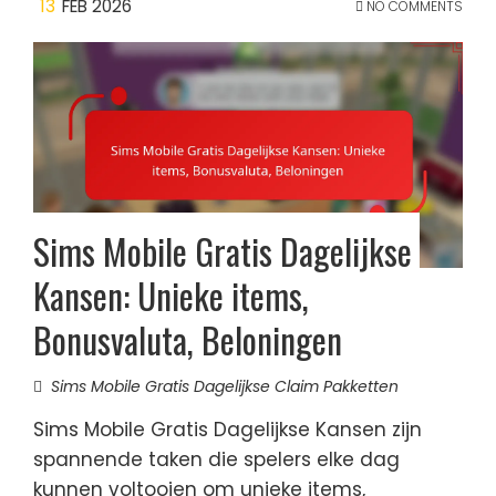
13
FEB 2026
NO COMMENTS
Sims Mobile Gratis Dagelijkse
Kansen: Unieke items,
Bonusvaluta, Beloningen
Sims Mobile Gratis Dagelijkse Claim Pakketten
Sims Mobile Gratis Dagelijkse Kansen zijn
spannende taken die spelers elke dag
kunnen voltooien om unieke items,