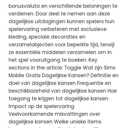
bonusvaluta en verschillende beloningen te
verdienen. Door deel te nemen aan deze
dagelijkse uitdagingen kunnen spelers hun
spelervaring verbeteren met exclusieve
kleding, speciale decoraties en
verzamelobjecten voor beperkte tijd, terwijl
ze essentiële middelen verzamelen om in
het spel vooruitgang te boeken. Key
sections in the article: Toggle Wat zijn Sims
Mobile Gratis Dagelijkse Kansen? Definitie en
doel van dagelijkse kansen Frequentie en
beschikbaarheid van dagelijkse kansen Hoe
toegang te krijgen tot dagelijkse kansen
Impact op de spelervaring
Veelvoorkomende misvattingen over
dagelijkse kansen Welke unieke items