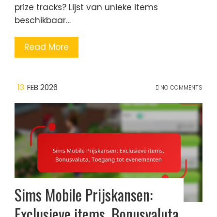
prize tracks? Lijst van unieke items
beschikbaar…
Read More
13
FEB 2026
NO COMMENTS
Sims Mobile Prijskansen:
Exclusieve items, Bonusvaluta,