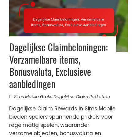
Dagelijkse Claimbeloningen:
Verzamelbare items,
Bonusvaluta, Exclusieve
aanbiedingen
Sims Mobile Gratis Dagelijkse Claim Pakketten
Dagelijkse Claim Rewards in Sims Mobile
bieden spelers spannende prikkels voor
regelmatig spelen, waaronder
verzamelobjecten, bonusvaluta en