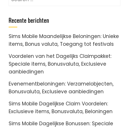
for:
Recente berichten
Sims Mobile Maandelijkse Beloningen: Unieke
items, Bonus valuta, Toegang tot festivals
Voordelen van het Dagelijks Claimpakket:
Speciale items, Bonusvaluta, Exclusieve
aanbiedingen
Evenementbeloningen: Verzamelobjecten,
Bonusvaluta, Exclusieve aanbiedingen
Sims Mobile Dagelijkse Claim Voordelen:
Exclusieve items, Bonusvaluta, Beloningen
Sims Mobile Dagelijkse Bonussen: Speciale