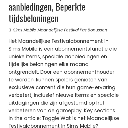
aanbiedingen, Beperkte
tijdsbeloningen
Sims Mobile Maandelijkse Festival Pas Bonussen
Het Maandelijkse Festivalabonnement in
Sims Mobile is een abonnementsfunctie die
unieke items, speciale aanbiedingen en
tijdelijke beloningen elke maand
ontgrendelt. Door een abonnementhouder
te worden, kunnen spelers genieten van
exclusieve content die hun game-ervaring
verbetert, inclusief nieuwe items en speciale
uitdagingen die zijn afgestemd op het
verbeteren van de gameplay. Key sections
in the article: Toggle Wat is het Maandelijkse
Festivalabonnement in Sims Mobile?