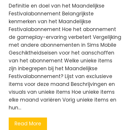
Definitie en doel van het Maandelijkse
Festivalabonnement Belangrijkste
kenmerken van het Maandelijkse
Festivalabonnement Hoe het abonnement
de gameplay-ervaring verbetert Vergelijking
met andere abonnementen in Sims Mobile
Geschiktheidseisen voor het aanschaffen
van het abonnement Welke unieke items
zijn inbegrepen bij het Maandelijkse
Festivalabonnement? Lijst van exclusieve
items voor deze maand Beschrijvingen en
visuals van unieke items Hoe unieke items
elke maand variëren Vorig unieke items en
hun…
Read More