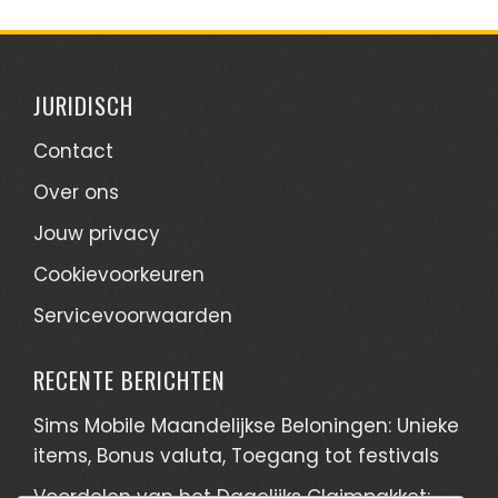
JURIDISCH
Contact
Over ons
Jouw privacy
Cookievoorkeuren
Servicevoorwaarden
RECENTE BERICHTEN
Sims Mobile Maandelijkse Beloningen: Unieke
items, Bonus valuta, Toegang tot festivals
Voordelen van het Dagelijks Claimpakket: