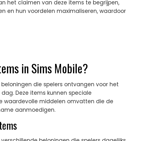
n het claimen van deze items te begrijpen,
ren en hun voordelen maximaliseren, waardoor
items in Sims Mobile?
n beloningen die spelers ontvangen voor het
ke dag. Deze items kunnen speciale
e waardevolle middelen omvatten die de
elname aanmoedigen.
items
verschillende beloningen die spelers dagelijks