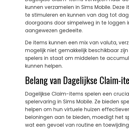
kunnen verzamelen in Sims Mobile. Deze 
te stimuleren en kunnen van dag tot dag
doorgaans door simpelweg in te loggen in
aangewezen gedeelte.
De items kunnen een mix van valuta, ve
mogelijk niet gemakkelijk beschikbaar zijn
spelers in staat om middelen te accumule
kunnen helpen.
Belang van Dagelijkse Claim-i
Dagelijkse Claim-items spelen een crucial
spelervaring in Sims Mobile. Ze bieden sp
helpen om hun virtuele huizen effectiever
beloningen aan te bieden, moedigt het spe
wat een gevoel van routine en toewijding