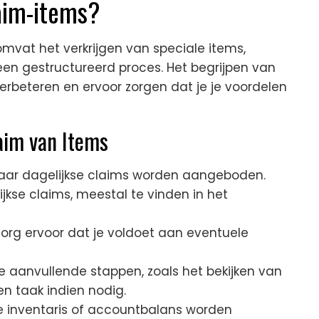
laim-items?
mvat het verkrijgen van speciale items,
en gestructureerd proces. Het begrijpen van
erbeteren en ervoor zorgen dat je je voordelen
aim van Items
waar dagelijkse claims worden aangeboden.
jkse claims, meestal te vinden in het
 zorg ervoor dat je voldoet aan eventuele
le aanvullende stappen, zoals het bekijken van
en taak indien nodig.
e inventaris of accountbalans worden