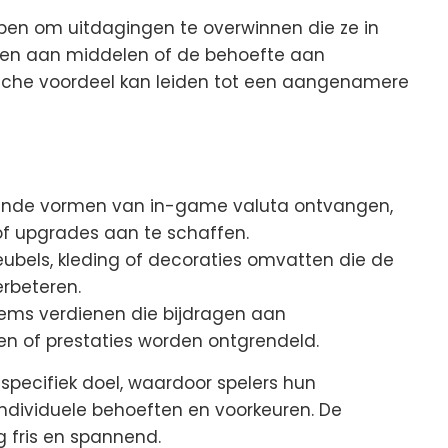
pen om uitdagingen te overwinnen die ze in
rten aan middelen of de behoefte aan
gische voordeel kan leiden tot een aangenamere
lende vormen van in-game valuta ontvangen,
of upgrades aan te schaffen.
bels, kleding of decoraties omvatten die de
erbeteren.
tems verdienen die bijdragen aan
n of prestaties worden ontgrendeld.
 specifiek doel, waardoor spelers hun
dividuele behoeften en voorkeuren. De
g fris en spannend.