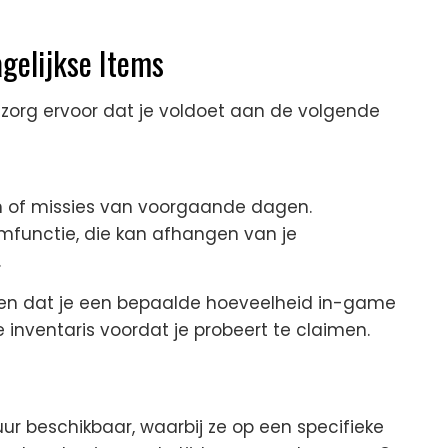
agelijkse Items
, zorg ervoor dat je voldoet aan de volgende
en of missies van voorgaande dagen.
imfunctie, die kan afhangen van je
.
en dat je een bepaalde hoeveelheid in-game
e inventaris voordat je probeert te claimen.
uur beschikbaar, waarbij ze op een specifieke