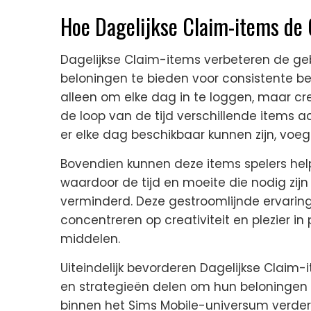
Hoe Dagelijkse Claim-items de
Dagelijkse Claim-items verbeteren de geb
beloningen te bieden voor consistente be
alleen om elke dag in te loggen, maar cre
de loop van de tijd verschillende items 
er elke dag beschikbaar kunnen zijn, voe
Bovendien kunnen deze items spelers help
waardoor de tijd en moeite die nodig zi
verminderd. Deze gestroomlijnde ervaring 
concentreren op creativiteit en plezier in
middelen.
Uiteindelijk bevorderen Dagelijkse Claim
en strategieën delen om hun beloningen 
binnen het Sims Mobile-universum verder v