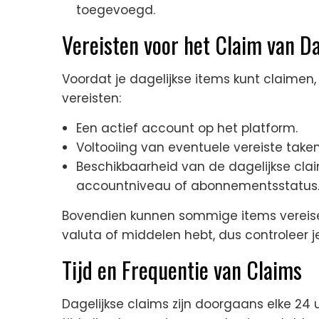
toegevoegd.
Vereisten voor het Claim van D
Voordat je dagelijkse items kunt claimen
vereisten:
Een actief account op het platform.
Voltooiing van eventuele vereiste tak
Beschikbaarheid van de dagelijkse cla
accountniveau of abonnementsstatus
Bovendien kunnen sommige items vereis
valuta of middelen hebt, dus controleer j
Tijd en Frequentie van Claims
Dagelijkse claims zijn doorgaans elke 24 