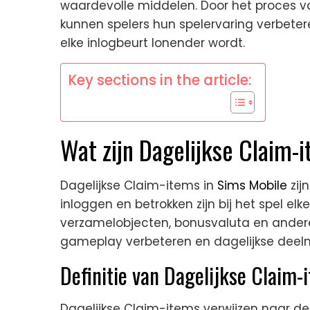
waardevolle middelen. Door het proces va
kunnen spelers hun spelervaring verbete
elke inlogbeurt lonender wordt.
Key sections in the article:
Wat zijn Dagelijkse Claim-
Dagelijkse Claim-items in
Sims Mobile
zij
inloggen en betrokken zijn bij het spel el
verzamelobjecten, bonusvaluta en ander
gameplay verbeteren en dagelijkse de
Definitie van Dagelijkse Claim-
Dagelijkse Claim-items verwijzen naar de 