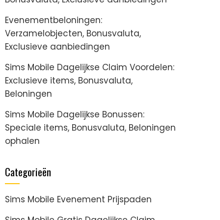
Evenementbeloningen:
Verzamelobjecten, Bonusvaluta,
Exclusieve aanbiedingen
Sims Mobile Dagelijkse Claim Voordelen:
Exclusieve items, Bonusvaluta,
Beloningen
Sims Mobile Dagelijkse Bonussen:
Speciale items, Bonusvaluta, Beloningen
ophalen
Categorieën
Sims Mobile Evenement Prijspaden
Sims Mobile Gratis Dagelijkse Claim