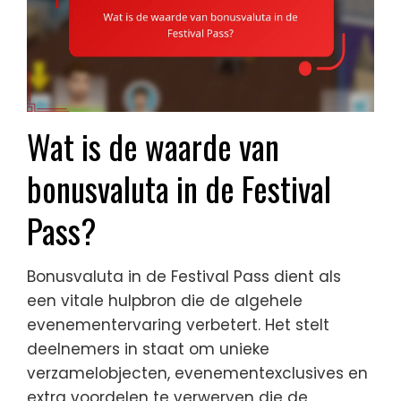
Wat is de waarde van
bonusvaluta in de Festival
Pass?
Bonusvaluta in de Festival Pass dient als
een vitale hulpbron die de algehele
evenementervaring verbetert. Het stelt
deelnemers in staat om unieke
verzamelobjecten, evenementexclusives en
extra voordelen te verwerven die de