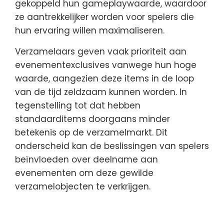
gekoppeld hun gameplaywaarde, waardoor
ze aantrekkelijker worden voor spelers die
hun ervaring willen maximaliseren.
Verzamelaars geven vaak prioriteit aan
evenementexclusives vanwege hun hoge
waarde, aangezien deze items in de loop
van de tijd zeldzaam kunnen worden. In
tegenstelling tot dat hebben
standaarditems doorgaans minder
betekenis op de verzamelmarkt. Dit
onderscheid kan de beslissingen van spelers
beïnvloeden over deelname aan
evenementen om deze gewilde
verzamelobjecten te verkrijgen.