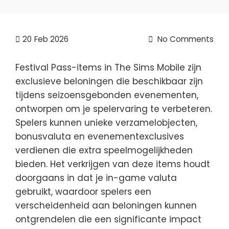
20
Feb 2026
No Comments
Festival Pass-items in The Sims Mobile zijn
exclusieve beloningen die beschikbaar zijn
tijdens seizoensgebonden evenementen,
ontworpen om je spelervaring te verbeteren.
Spelers kunnen unieke verzamelobjecten,
bonusvaluta en evenementexclusives
verdienen die extra speelmogelijkheden
bieden. Het verkrijgen van deze items houdt
doorgaans in dat je in-game valuta
gebruikt, waardoor spelers een
verscheidenheid aan beloningen kunnen
ontgrendelen die een significante impact