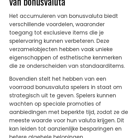
van bonusvaluta
Het accumuleren van bonusvaluta biedt
verschillende voordelen, waaronder
toegang tot exclusieve items die je
spelervaring kunnen verbeteren. Deze
verzamelobjecten hebben vaak unieke
eigenschappen of esthetische kenmerken
die ze onderscheiden van standaarditems.
Bovendien stelt het hebben van een
voorraad bonusvaluta spelers in staat om
strategisch uit te geven. Spelers kunnen
wachten op speciale promoties of
aanbiedingen met beperkte tijd, zodat ze de
meeste waarde voor hun valuta krijgen. Dit
kan leiden tot aanzienlijke besparingen en
betere algehele beloningen.