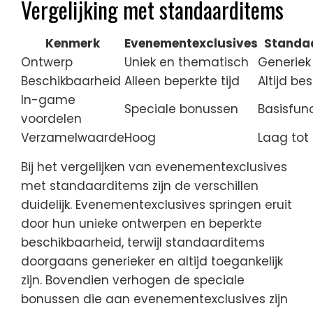
Vergelijking met standaarditems
Kenmerk
Evenementexclusives
Standa
Ontwerp
Uniek en thematisch
Generiek
Beschikbaarheid
Alleen beperkte tijd
Altijd be
In-game
Speciale bonussen
Basisfunc
voordelen
Verzamelwaarde
Hoog
Laag tot
Bij het vergelijken van evenementexclusives
met standaarditems zijn de verschillen
duidelijk. Evenementexclusives springen eruit
door hun unieke ontwerpen en beperkte
beschikbaarheid, terwijl standaarditems
doorgaans generieker en altijd toegankelijk
zijn. Bovendien verhogen de speciale
bonussen die aan evenementexclusives zijn