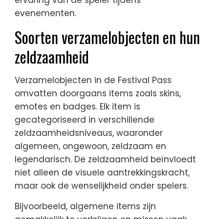
ervaring van de speler tijdens
evenementen.
Soorten verzamelobjecten en hun
zeldzaamheid
Verzamelobjecten in de Festival Pass
omvatten doorgaans items zoals skins,
emotes en badges. Elk item is
gecategoriseerd in verschillende
zeldzaamheidsniveaus, waaronder
algemeen, ongewoon, zeldzaam en
legendarisch. De zeldzaamheid beïnvloedt
niet alleen de visuele aantrekkingskracht,
maar ook de wenselijkheid onder spelers.
Bijvoorbeeld, algemene items zijn