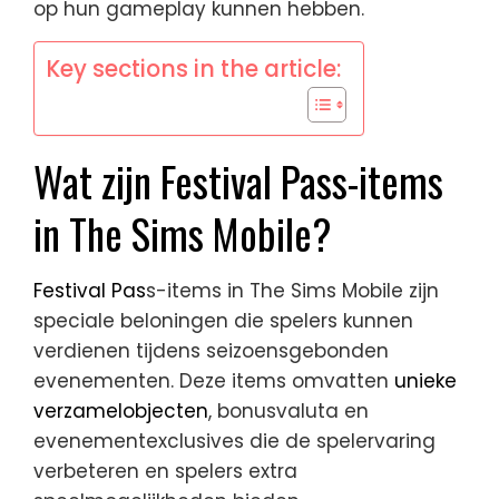
op hun gameplay kunnen hebben.
Key sections in the article:
Wat zijn Festival Pass-items
in The Sims Mobile?
Festival Pas
s-items in The Sims Mobile zijn
speciale beloningen die spelers kunnen
verdienen tijdens seizoensgebonden
evenementen. Deze items omvatten
unieke
verzamelobjecten
, bonusvaluta en
evenementexclusives die de spelervaring
verbeteren en spelers extra