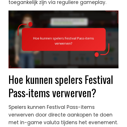
toegankelijk zijn via reguliere gameplay.
Hoe kunnen spelers Festival
Pass-items verwerven?
Spelers kunnen Festival Pass-items
verwerven door directe aankopen te doen
met in-game valuta tijdens het evenement.