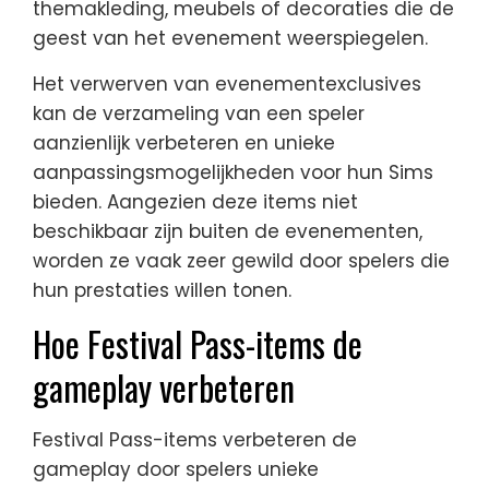
themakleding, meubels of decoraties die de
geest van het evenement weerspiegelen.
Het verwerven van evenementexclusives
kan de verzameling van een speler
aanzienlijk verbeteren en unieke
aanpassingsmogelijkheden voor hun Sims
bieden. Aangezien deze items niet
beschikbaar zijn buiten de evenementen,
worden ze vaak zeer gewild door spelers die
hun prestaties willen tonen.
Hoe Festival Pass-items de
gameplay verbeteren
Festival Pass-items verbeteren de
gameplay door spelers unieke