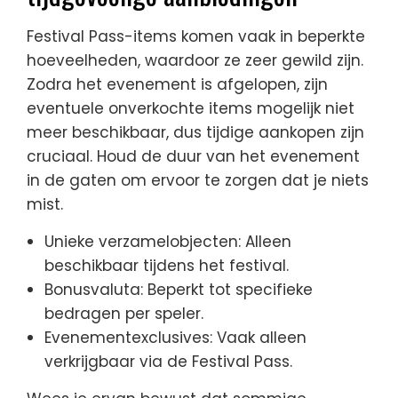
Festival Pass-items komen vaak in beperkte
hoeveelheden, waardoor ze zeer gewild zijn.
Zodra het evenement is afgelopen, zijn
eventuele onverkochte items mogelijk niet
meer beschikbaar, dus tijdige aankopen zijn
cruciaal. Houd de duur van het evenement
in de gaten om ervoor te zorgen dat je niets
mist.
Unieke verzamelobjecten: Alleen
beschikbaar tijdens het festival.
Bonusvaluta: Beperkt tot specifieke
bedragen per speler.
Evenementexclusives: Vaak alleen
verkrijgbaar via de Festival Pass.