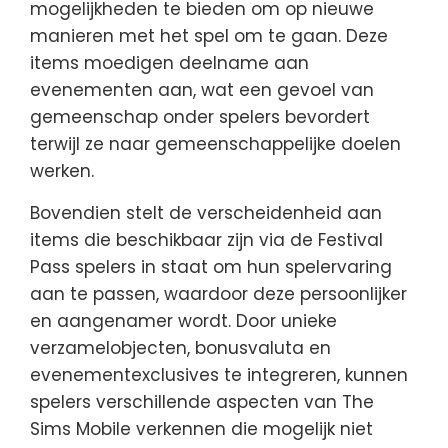
mogelijkheden te bieden om op nieuwe
manieren met het spel om te gaan. Deze
items moedigen deelname aan
evenementen aan, wat een gevoel van
gemeenschap onder spelers bevordert
terwijl ze naar gemeenschappelijke doelen
werken.
Bovendien stelt de verscheidenheid aan
items die beschikbaar zijn via de Festival
Pass spelers in staat om hun spelervaring
aan te passen, waardoor deze persoonlijker
en aangenamer wordt. Door unieke
verzamelobjecten, bonusvaluta en
evenementexclusives te integreren, kunnen
spelers verschillende aspecten van The
Sims Mobile verkennen die mogelijk niet