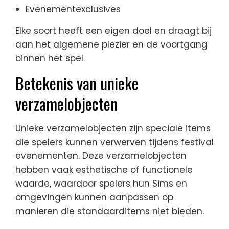
Evenementexclusives
Elke soort heeft een eigen doel en draagt bij
aan het algemene plezier en de voortgang
binnen het spel.
Betekenis van unieke
verzamelobjecten
Unieke verzamelobjecten zijn speciale items
die spelers kunnen verwerven tijdens festival
evenementen. Deze verzamelobjecten
hebben vaak esthetische of functionele
waarde, waardoor spelers hun Sims en
omgevingen kunnen aanpassen op
manieren die standaarditems niet bieden.