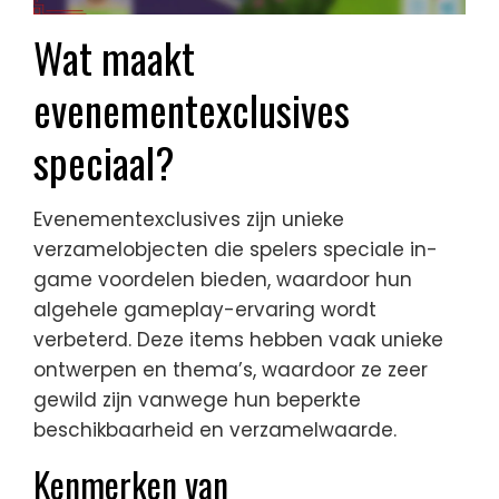
Wat maakt
evenementexclusives
speciaal?
Evenementexclusives zijn unieke
verzamelobjecten die spelers speciale in-
game voordelen bieden, waardoor hun
algehele gameplay-ervaring wordt
verbeterd. Deze items hebben vaak unieke
ontwerpen en thema’s, waardoor ze zeer
gewild zijn vanwege hun beperkte
beschikbaarheid en verzamelwaarde.
Kenmerken van