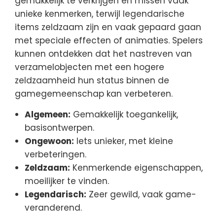
gemakkelijk te verkrijgen en missen vaak
unieke kenmerken, terwijl legendarische
items zeldzaam zijn en vaak gepaard gaan
met speciale effecten of animaties. Spelers
kunnen ontdekken dat het nastreven van
verzamelobjecten met een hogere
zeldzaamheid hun status binnen de
gamegemeenschap kan verbeteren.
Algemeen:
Gemakkelijk toegankelijk,
basisontwerpen.
Ongewoon:
Iets unieker, met kleine
verbeteringen.
Zeldzaam:
Kenmerkende eigenschappen,
moeilijker te vinden.
Legendarisch:
Zeer gewild, vaak game-
veranderend.