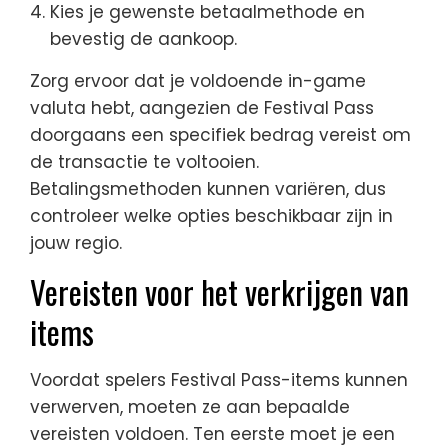
Kies je gewenste betaalmethode en
bevestig de aankoop.
Zorg ervoor dat je voldoende in-game
valuta hebt, aangezien de Festival Pass
doorgaans een specifiek bedrag vereist om
de transactie te voltooien.
Betalingsmethoden kunnen variëren, dus
controleer welke opties beschikbaar zijn in
jouw regio.
Vereisten voor het verkrijgen van
items
Voordat spelers Festival Pass-items kunnen
verwerven, moeten ze aan bepaalde
vereisten voldoen. Ten eerste moet je een