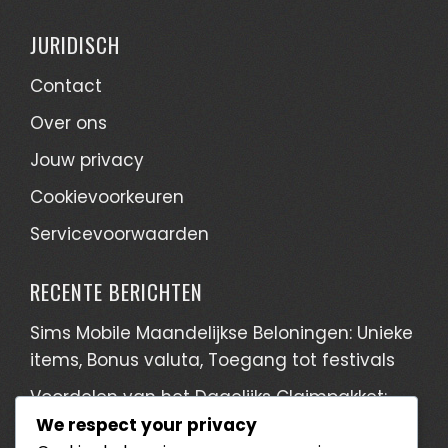
JURIDISCH
Contact
Over ons
Jouw privacy
Cookievoorkeuren
Servicevoorwaarden
RECENTE BERICHTEN
Sims Mobile Maandelijkse Beloningen: Unieke
items, Bonus valuta, Toegang tot festivals
Voordelen van het Dagelijks Claimpakket:
Speciale items, Bonusvaluta, Exclusieve
We respect your privacy