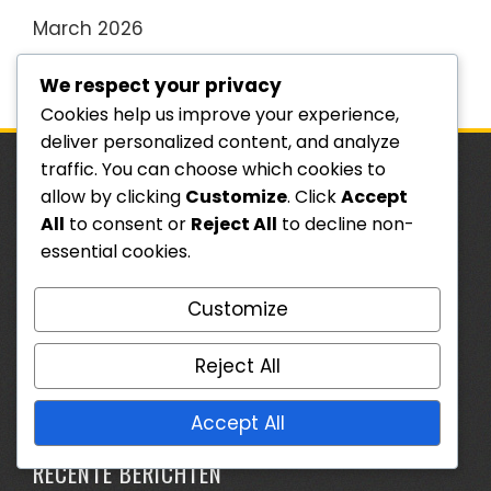
March 2026
February 2026
We respect your privacy
Cookies help us improve your experience,
deliver personalized content, and analyze
traffic. You can choose which cookies to
allow by clicking
Customize
. Click
Accept
JURIDISCH
All
to consent or
Reject All
to decline non-
Contact
essential cookies.
Over ons
Customize
Jouw privacy
Reject All
Cookievoorkeuren
Servicevoorwaarden
Accept All
RECENTE BERICHTEN