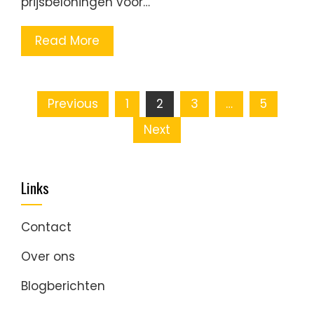
prijsbeloningen voor…
Read More
Posts
Previous
1
2
3
…
5
pagination
Next
Links
Contact
Over ons
Blogberichten