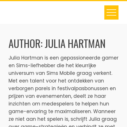
Skip
to
content
AUTHOR:
JULIA HARTMAN
Julia Hartman is een gepassioneerde gamer
en Sims-liefhebber die het kleurrijke
universum van Sims Mobile graag verkent.
Met een talent voor het ontdekken van
verborgen parels in festivalpasbonussen en
prijzen van evenementen, deelt ze haar
inzichten om medespelers te helpen hun
game-ervaring te maximaliseren. Wanneer
ze niet aan het spelen is, schrijft Julia graag
over game-strategieën en verbindt ze met